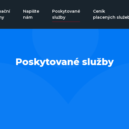
nační
Napište
Poskytované
Ceník
ny
nám
služby
placených služe
Poskytované služby