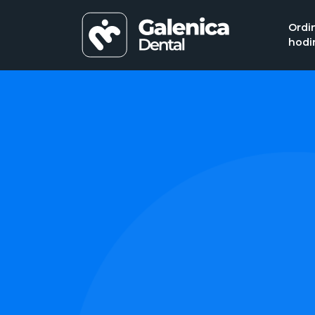
Ordi
hodi