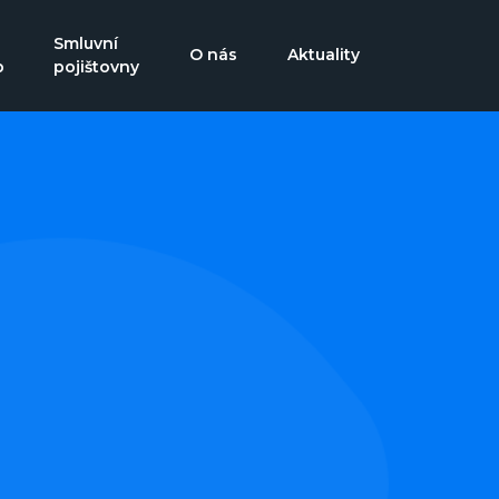
Smluvní
O nás
Aktuality
b
pojištovny